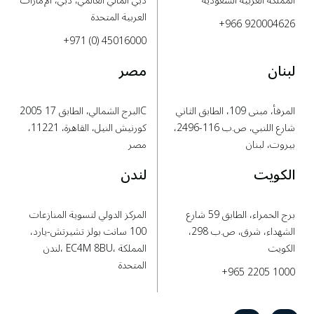
المملكة العربية السعودية
دبي المالي العالمي، دبي، الإمارات
العربية المتحدة
+966 920004626
+971 (0) 45016000
لبنان
مصر
المرفأ، مبنى 109، الطابق الثاني
البرج الشمالي، الطابق 17 2005C
شارع اللنبي، ص.ب 116-2496،
كورنيش النيل، القاهرة، 11221،
بيروت، لبنان
مصر
الكويت
لندن
برج الحمراء، الطابق 59 شارع
المركز الدولي لتسوية المنازعات
الشهداء، شرق، ص.ب 298،
100 سانت بولز تشيرتش-يارد،
الكويت
لندن، EC4M 8BU، المملكة
المتحدة
+965 2205 1000